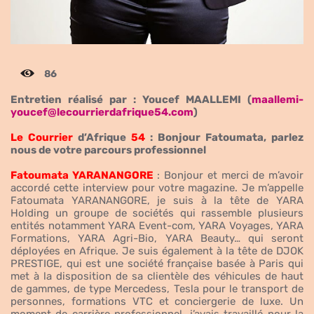
86
Entretien réalisé par : Youcef MAALLEMI (
maallemi-
youcef@lecourrierdafrique54.com
)
Le Courrier
d’Afrique
54
: Bonjour Fatoumata, parlez
nous de votre parcours professionnel
Fatoumata YARANANGORE
: Bonjour et merci de m’avoir
accordé cette interview pour votre magazine. Je m’appelle
Fatoumata YARANANGORE, je suis à la tête de YARA
Holding un groupe de sociétés qui rassemble plusieurs
entités notamment YARA Event-com, YARA Voyages, YARA
Formations, YARA Agri-Bio, YARA Beauty… qui seront
déployées en Afrique. Je suis également à la tête de DJOK
PRESTIGE, qui est une société française basée à Paris qui
met à la disposition de sa clientèle des véhicules de haut
de gammes, de type Mercedess, Tesla pour le transport de
personnes, formations VTC et conciergerie de luxe. Un
moment de carrière professionnel, j’avais travaillé pour la