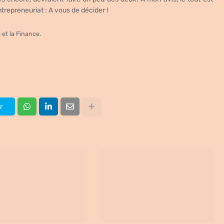
ntrepreneuriat : A vous de décider !
et la Finance.
r