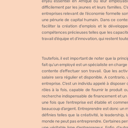
enjeu essentiel en Afrique où leur employabi
difficilement par les jeunes et leurs familles.
C’
entreprises relevant de l’économie formelle so
une pénurie de capital humain.
Dans ce contex
faciliter la création d'emplois et le développ
compétences précieuses telles que les capacité
travail d’équipe et d’innovation, qui restent to
Toutefois, il est important de noter que la prin
fait qu’un employé est un spécialiste en charge
contente d’effectuer son travail. Que les activ
salaire sera régulier et disponible.
A contrario,
entreprise. C’est un individu appelé à dispose
rôles à la fois, capable de fournir le produit
recherche indispensable de financement et un f
une fois que l’entreprise est établie et comm
beaucoup d’argent.
Entreprendre est donc un mé
définies telles que la créativité, le leadership, l
monde ne peut pas entreprendre. Certaines pe
une véritable âme d’entrepreneur. Enfin, d’aut