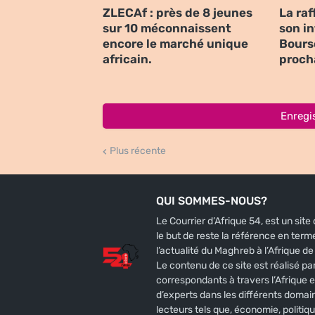
ZLECAf : près de 8 jeunes
La raf
sur 10 méconnaissent
son i
encore le marché unique
Bours
africain.
proch
Enregi
Plus récente
QUI SOMMES-NOUS?
Le Courrier d’Afrique 54, est un sit
le but de reste la référence en terme
l’actualité du Maghreb à l’Afrique de l
Le contenu de ce site est réalisé par
correspondants à travers l’Afrique e
d’experts dans les différents domai
lecteurs tels que, économie, politiqu