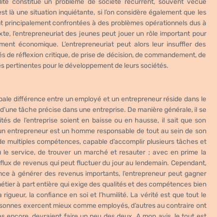
lité constitue un problème de société récurrent, souvent vécue
est là une situation inquiétante, si l’on considère également que les
nt principalement confrontées à des problèmes opérationnels dus à
te, l’entrepreneuriat des jeunes peut jouer un rôle important pour
ement économique. L’entrepreneuriat peut alors leur insuffler des
s de réflexion critique, de prise de décision, de commandement, de
utes pertinentes pour le développement de leurs sociétés.
cipale différence entre un employé et un entrepreneur réside dans le
 d’une tâche précise dans une entreprise. De manière générale, il se
ités de l’entreprise soient en baisse ou en hausse, il sait que son
 un entrepreneur est un homme responsable de tout au sein de son
r de multiples compétences, capable d’accomplir plusieurs tâches et
 ou le service, de trouver un marché et resauter ; avec en prime la
lux de revenus qui peut fluctuer du jour au lendemain.
Cependant,
ence à générer des revenus importants, l’entrepreneur peut gagner
tier à part entière qui exige des qualités et des compétences bien
a rigueur, la confiance en soi et l’humilité.
La vérité est que tout le
rsonnes exercent mieux comme employés, d’autres au contraire ont
res encore, devraient faire un peu des deux.
A mon avis, le tout est