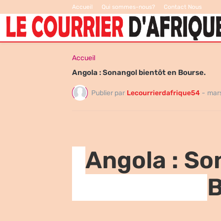
Accueil
Qui sommes-nous?
Contact Nous
Accueil
Angola : Sonangol bientôt en Bourse.
Publier par
Lecourrierdafrique54
-
mars
Angola : So
B