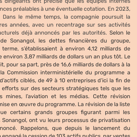
 dirigeants ont précisé que les équipes internes
gences préalables à une éventuelle cotation. En 2023,
7. Dans le même temps, la compagnie poursuit la
res années, avec un recentrage sur ses activités
ucturels déjà annoncés par les autorités.
Selon le
 de Sonangol, les dettes financières du groupe,
terme, s’établissaient à environ 4,12 milliards de
environ 3,87 milliards de dollars un an plus tôt. Le
t, pour sa part, près de 16,6 milliards de dollars à la
 la Commission interministérielle du programme a
tifs ciblés, de 49 à 10 entreprises d’ici la fin de
efforts sur des secteurs stratégiques tels que les
 mines, l’aviation et les médias. Cette révision
ise en œuvre du programme. La révision de la liste
que certains grands groupes figurant parmi les
 Sonangol, ont vu leurs processus de privatisation
annoncé. Rappelons, que depuis le lancement du
 engagé la cession de 103 actifs publics, par ventes