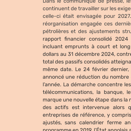
Dans le communiqué de presse, les
continuent de travailler sur les exi
celle-ci était envisagée pour 202
réorganisation engagée ces derniè
pétrolières et des ajustements str
rapport financier consolidé 2024
incluant emprunts à court et long 
dollars au 31 décembre 2024, contre 
total des passifs consolidés atteignai
même date.
Le 24 février dernier,
annoncé une réduction du nombre d’ac
l’année. La démarche concentre les 
télécommunications, la banque, les
marque une nouvelle étape dans la m
des actifs est intervenue alors 
entreprises de référence, y compris
ajustés, sans calendrier ferme 
programme en 2019, l’État angolais a